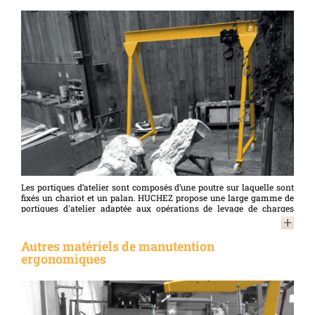
potences affichent des angles de travail minimum de 180° et sont
capables de lever des charges allant jusqu’à 3,2 t (au-delà, nous
consulter). Selon les modèles, nos potences peuvent être équipées de
palans (manuels ou électriques), treuils (manuels ou électriques) et
autres équipements en option (ligne d’alimentation, kit de
fixation…). HUCHEZ propose une large gamme de potences pour
répondre à vos besoins les plus spécifiques : n’hésitez pas à nous
consulter !
Les portiques d’atelier sont composés d’une poutre sur laquelle sont
fixés un chariot et un palan. HUCHEZ propose une large gamme de
portiques d'atelier adaptée aux opérations de levage de charges
allant jusqu'à plusieurs tonnes. Quel que soit votre projet, n'hésitez
pas à nous contacter !
Autres matériels de manutention
ergonomiques