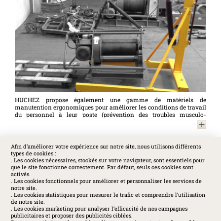
HUCHEZ propose également une gamme de matériels de
manutention ergonomiques pour améliorer les conditions de travail
du personnel à leur poste (prévention des troubles musculo-
squelettiques, optimisation des tâches quotidiennes...) : gerbeurs
télescopiques, tables élévatrices, grues d'atelier, potences mobiles.
Tous ces matériels sont conformes à la Directive Machines
2006/42/CE.
Afin d'améliorer votre expérience sur notre site, nous utilisons différents
types de cookies :
SOCIAL
. Les cookies nécessaires, stockés sur votre navigateur, sont essentiels pour
que le site fonctionne correctement. Par défaut, seuls ces cookies sont
activés.
. Les cookies fonctionnels pour améliorer et personnaliser les services de
notre site.
. Les cookies statistiques pour mesurer le trafic et comprendre l’utilisation
de notre site.
. Les cookies marketing pour analyser l’efficacité de nos campagnes
publicitaires et proposer des publicités ciblées.