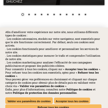
©HUCHEZ
Afin d'améliorer votre expérience sur notre site, nous utilisons différents
types de cookies :
SOCIAL
. Les cookies nécessaires, stockés sur votre navigateur, sont essentiels pour
que le site fonctionne correctement. Par défaut, seuls ces cookies sont
activés.
. Les cookies fonctionnels pour améliorer et personnaliser les services de
notre site.
. Les cookies statistiques pour mesurer le trafic et comprendre l’utilisation
de notre site.
. Les cookies marketing pour analyser l’efficacité de nos campagnes
publicitaires et proposer des publicités ciblées.
Pour consentir à tous les cookies, cliquez sur «
Accepter tous les cookies
».
Pour refuser tous les cookies non essentiels, optez pour «
Refuser tous les
cookies
».
Vous pouvez gérer vos préférences en choisissant et cliquant sur chaque
catégorie de cookies pour obtenir plus de détails puis en validant votre
choix via «
Valider vos paramètres de cookies
».
Enfin, pour plus d'informations, consultez notre
Politique de cookies
et
Huchez 2016© Tous droits réservés - Reproductions interdites
notre
Politique de protection des données personnelles
.
Mentions légales
-
Politique de confidentialité
-
Cookies
-
Conditions générales
-
Charte des médias sociaux
Valider vos paramètres de cookies
Accepter tous les cookies
Refuser tous les cookies