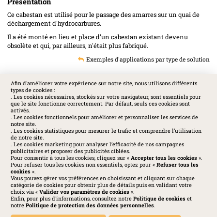
Présentation
Ce cabestan est utilisé pour le passage des amarres sur un quai de
déchargement d'hydrocarbures.
Il a été monté en lieu et place d'un cabestan existant devenu
obsolète et qui, par ailleurs, n'était plus fabriqué.
Exemples d'applications par type de solution
Afin d'améliorer votre expérience sur notre site, nous utilisons différents
types de cookies :
SOCIAL
. Les cookies nécessaires, stockés sur votre navigateur, sont essentiels pour
que le site fonctionne correctement. Par défaut, seuls ces cookies sont
activés.
. Les cookies fonctionnels pour améliorer et personnaliser les services de
notre site.
. Les cookies statistiques pour mesurer le trafic et comprendre l’utilisation
de notre site.
. Les cookies marketing pour analyser l’efficacité de nos campagnes
publicitaires et proposer des publicités ciblées.
Pour consentir à tous les cookies, cliquez sur «
Accepter tous les cookies
».
Pour refuser tous les cookies non essentiels, optez pour «
Refuser tous les
cookies
».
Vous pouvez gérer vos préférences en choisissant et cliquant sur chaque
catégorie de cookies pour obtenir plus de détails puis en validant votre
choix via «
Valider vos paramètres de cookies
».
Enfin, pour plus d'informations, consultez notre
Politique de cookies
et
Huchez 2016© Tous droits réservés - Reproductions interdites
notre
Politique de protection des données personnelles
.
Mentions légales
-
Politique de confidentialité
-
Cookies
-