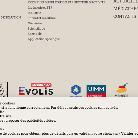
ACTUALIT
EXEMPLES D'APPLICATION PAR SECTEUR D'ACTIVITÉ
Ingénierie et BTP
MÉDIATHÈ
Industrie
CONTACTS
 DE SOLUTION
Fluvial et maritime
Nucléaire
Scientifique
Spectacle
Application spécifique
e cookies :
e site fonctionne correctement. Par défaut, seuls ces cookies sont activés.
ite.
Huchez 2016© Tous droits réservés - Reproductions interdites
re site.
et proposer des publicités ciblées.
es
-
Politique de confidentialité
-
Cookies
-
Conditions générales
-
Charte d
es
».
 de cookies pour obtenir plus de détails puis en validant votre choix via «
Valider v