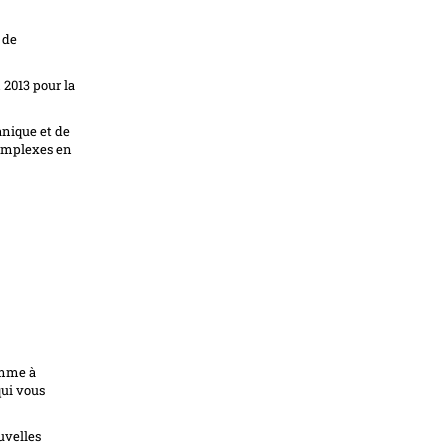
 de
 2013 pour la
anique et de
complexes en
omme à
qui vous
uvelles