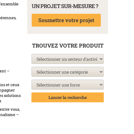
 l’ensemble
UN PROJET SUR-MESURE ?
 pérennes,
Soumettre votre projet
TROUVEZ VOTRE PRODUIT
ient –
ins et ceux
ompagner
s solutions
Lancer la recherche
.
entre vous,
onnalisme –