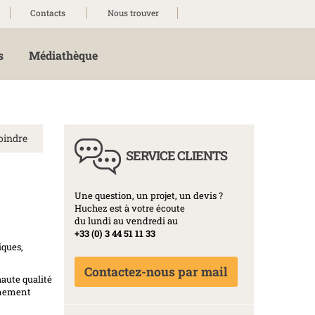
Contacts
Nous trouver
s
Médiathèque
oindre
SERVICE CLIENTS
Une question, un projet, un devis ?
Huchez est à votre écoute
du lundi au vendredi au
+33 (0) 3 44 51 11 33
iques,
Contactez-nous par mail
haute qualité
onnement