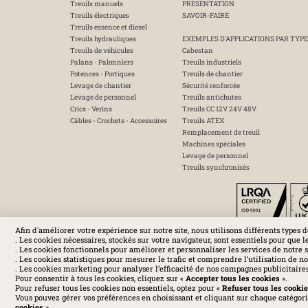
Treuils manuels
PRESENTATION
Treuils électriques
SAVOIR-FAIRE
Treuils essence et diesel
Treuils hydrauliques
EXEMPLES D'APPLICATIONS PAR TYPE
Treuils de véhicules
Cabestan
Palans - Palonniers
Treuils industriels
Potences - Portiques
Treuils de chantier
Levage de chantier
Sécurité renforcée
Levage de personnel
Treuils antichutes
Crics - Verins
Treuils CC 12V 24V 48V
Câbles - Crochets - Accessoires
Treuils ATEX
Remplacement de treuil
Machines spéciales
Levage de personnel
Treuils synchronisés
Afin d'améliorer votre expérience sur notre site, nous utilisons différents types d
. Les cookies nécessaires, stockés sur votre navigateur, sont essentiels pour que l
. Les cookies fonctionnels pour améliorer et personnaliser les services de notre s
. Les cookies statistiques pour mesurer le trafic et comprendre l’utilisation de not
. Les cookies marketing pour analyser l’efficacité de nos campagnes publicitaires 
Mentions légal
Pour consentir à tous les cookies, cliquez sur «
Accepter tous les cookies
».
Pour refuser tous les cookies non essentiels, optez pour «
Refuser tous les cooki
Vous pouvez gérer vos préférences en choisissant et cliquant sur chaque catégorie
cookies
».