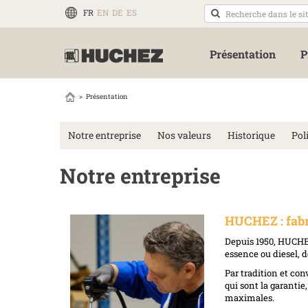
FR
EN
DE
ES
Présentation
P
Présentation
Notre entreprise
Nos valeurs
Historique
Pol
Notre entreprise
HUCHEZ : fabri
Depuis 1950, HUCHEZ
essence ou diesel, d
Par tradition et co
qui sont la garantie
maximales.