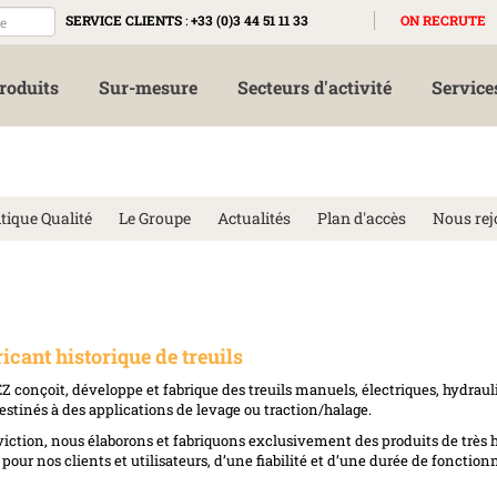
SERVICE CLIENTS
:
+33 (0)3 44 51 11 33
ON RECRUTE
roduits
Sur-mesure
Secteurs d'activité
Service
itique Qualité
Le Groupe
Actualités
Plan d'accès
Nous rej
cant historique de treuils
 conçoit, développe et fabrique des treuils manuels, électriques, hydraul
estinés à des applications de levage ou traction/halage.
nviction, nous élaborons et fabriquons exclusivement des produits de très 
, pour nos clients et utilisateurs, d’une fiabilité et d’une durée de foncti