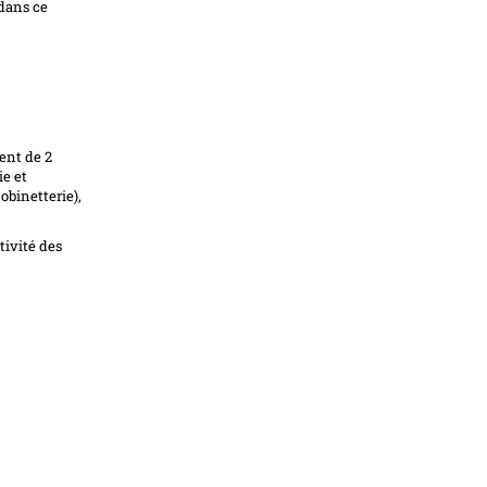
 dans ce
ent de 2
ie et
binetterie),
tivité des