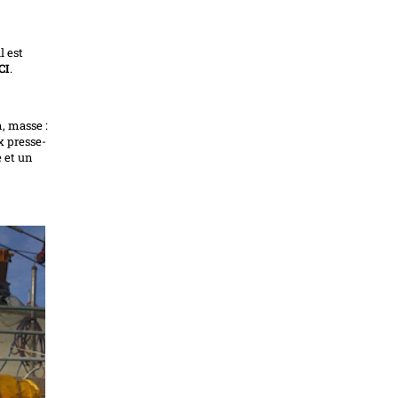
l est
CI
.
, masse :
x presse-
e et un