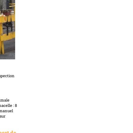
spection
ximale
acelle : 8
e manuel
sur
port de