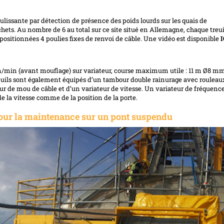
coulissante par détection de présence des poids lourds sur les quais de
ts. Au nombre de 6 au total sur ce site situé en Allemagne, chaque treui
 positionnées 4 poulies fixes de renvoi de câble. Une vidéo est disponible
I
 m/min (avant mouflage) sur variateur, course maximum utile : 11 m Ø8 mm
treuils sont également équipés d’un tambour double rainurage avec rouleau
ur de mou de câble et d’un variateur de vitesse. Un variateur de fréquenc
e la vitesse comme de la position de la porte.
pour la maintenance sur un pont suspendu