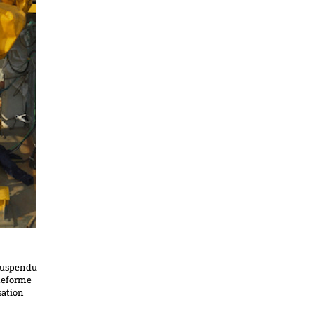
 suspendu
ateforme
sation