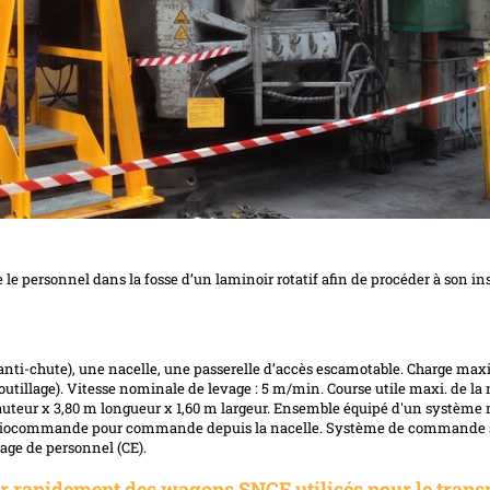
le personnel dans la fosse d’un laminoir rotatif afin de procéder à son in
il anti-chute), une nacelle, une passerelle d’accès escamotable. Charge ma
outillage). Vitesse nominale de levage : 5 m/min. Course utile maxi. de la n
hauteur x 3,80 m longueur x 1,60 m largeur. Ensemble équipé d'un systèm
 Radiocommande pour commande depuis la nacelle. Système de commande 
vage de personnel (CE).
er rapidement des wagons SNCF utilisés pour le trans