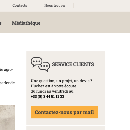
Contacts
Nous trouver
s
Médiathèque
SERVICE CLIENTS
ie agro-
Une question, un projet, un devis ?
parler de
Huchez est à votre écoute
du lundi au vendredi au
+33 (0) 3 44 51 11 33
Contactez-nous par mail