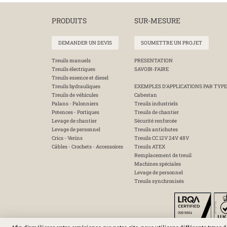
PRODUITS
SUR-MESURE
DEMANDER UN DEVIS
SOUMETTRE UN PROJET
Treuils manuels
PRESENTATION
Treuils électriques
SAVOIR-FAIRE
Treuils essence et diesel
Treuils hydrauliques
EXEMPLES D'APPLICATIONS PAR TYPE
Treuils de véhicules
Cabestan
Palans - Palonniers
Treuils industriels
Potences - Portiques
Treuils de chantier
Levage de chantier
Sécurité renforcée
Levage de personnel
Treuils antichutes
Crics - Verins
Treuils CC 12V 24V 48V
Câbles - Crochets - Accessoires
Treuils ATEX
Remplacement de treuil
Machines spéciales
Levage de personnel
Treuils synchronisés