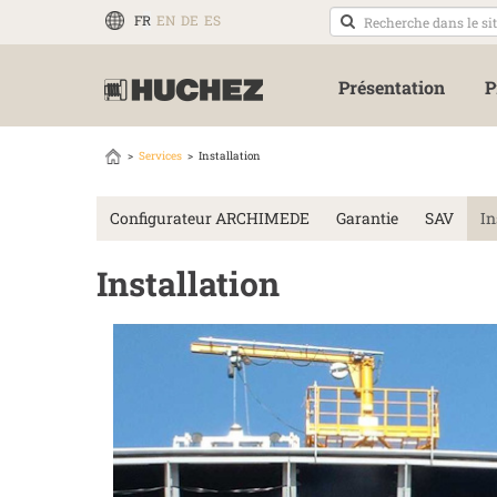
FR
EN
DE
ES
Présentation
P
Services
Installation
Configurateur ARCHIMEDE
Garantie
SAV
In
Installation