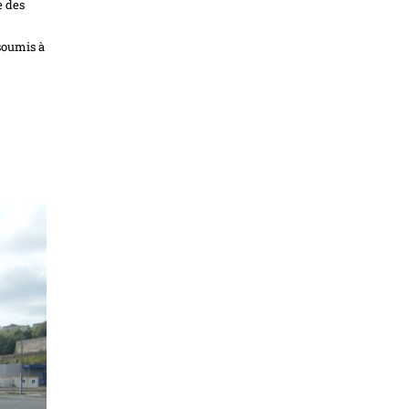
e des
soumis à