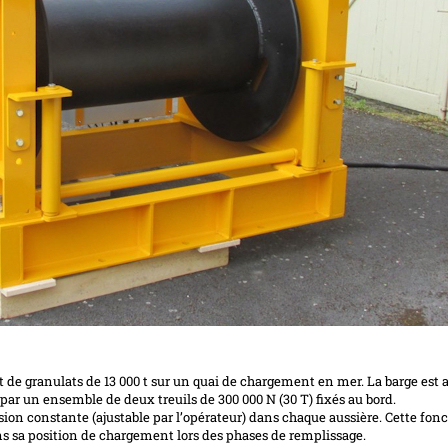
t de granulats de 13 000 t sur un quai de chargement en mer. La barge est 
ar un ensemble de deux treuils de 300 000 N (30 T) fixés au bord.
n constante (ajustable par l’opérateur) dans chaque aussière. Cette fonc
s sa position de chargement lors des phases de remplissage.