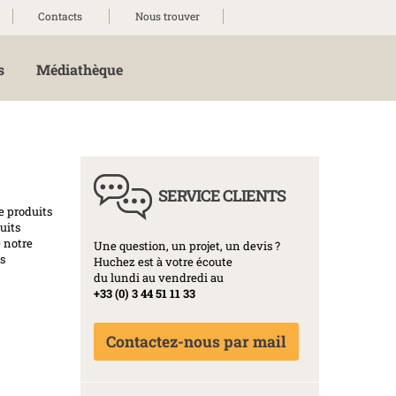
Contacts
Nous trouver
s
Médiathèque
SERVICE CLIENTS
e produits
uits
e notre
Une question, un projet, un devis ?
s
Huchez est à votre écoute
du lundi au vendredi au
+33 (0) 3 44 51 11 33
Contactez-nous par mail