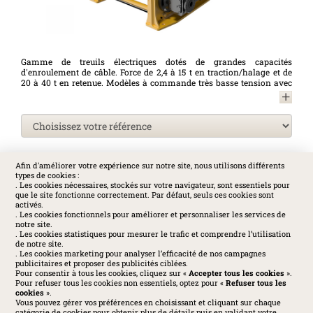
Gamme de treuils électriques dotés de grandes capacités
d'enroulement de câble. Force de 2,4 à 15 t en traction/halage et de
20 à 40 t en retenue. Modèles à commande très basse tension avec
variateur de vitesses (VV). Opérations de traction/halage et retenue
uniquement. Fabrication française. Conformes à la Directive
Machines 2006/42/CE et à la norme NF 14492-1.
Afin d'améliorer votre expérience sur notre site, nous utilisons différents
types de cookies :
SOCIAL
. Les cookies nécessaires, stockés sur votre navigateur, sont essentiels pour
que le site fonctionne correctement. Par défaut, seuls ces cookies sont
activés.
. Les cookies fonctionnels pour améliorer et personnaliser les services de
notre site.
. Les cookies statistiques pour mesurer le trafic et comprendre l’utilisation
de notre site.
. Les cookies marketing pour analyser l’efficacité de nos campagnes
publicitaires et proposer des publicités ciblées.
Pour consentir à tous les cookies, cliquez sur «
Accepter tous les cookies
».
Pour refuser tous les cookies non essentiels, optez pour «
Refuser tous les
cookies
».
Vous pouvez gérer vos préférences en choisissant et cliquant sur chaque
catégorie de cookies pour obtenir plus de détails puis en validant votre