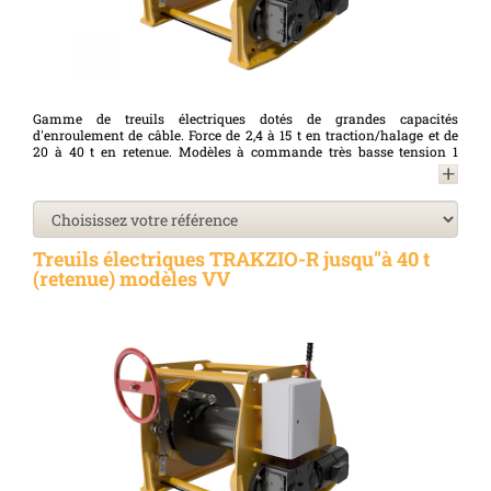
Gamme de treuils électriques dotés de grandes capacités
d'enroulement de câble. Force de 2,4 à 15 t en traction/halage et de
20 à 40 t en retenue. Modèles à commande très basse tension 1
vitesse (BT). Opérations de traction/halage et retenue uniquement.
Modèles à commande très basse tension 1 vitesse (BT). Fabrication
française. Conformes à la Directive Machines 2006/42/CE et à la
norme NF 14492-1.
Treuils électriques TRAKZIO-R jusqu"à 40 t
(retenue) modèles VV