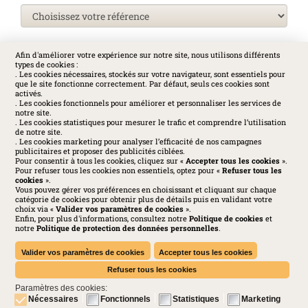
Afin d'améliorer votre expérience sur notre site, nous utilisons différents
types de cookies :
SOCIAL
. Les cookies nécessaires, stockés sur votre navigateur, sont essentiels pour
que le site fonctionne correctement. Par défaut, seuls ces cookies sont
activés.
. Les cookies fonctionnels pour améliorer et personnaliser les services de
notre site.
. Les cookies statistiques pour mesurer le trafic et comprendre l’utilisation
de notre site.
. Les cookies marketing pour analyser l’efficacité de nos campagnes
publicitaires et proposer des publicités ciblées.
Pour consentir à tous les cookies, cliquez sur «
Accepter tous les cookies
».
Pour refuser tous les cookies non essentiels, optez pour «
Refuser tous les
cookies
».
Vous pouvez gérer vos préférences en choisissant et cliquant sur chaque
catégorie de cookies pour obtenir plus de détails puis en validant votre
choix via «
Valider vos paramètres de cookies
».
Enfin, pour plus d'informations, consultez notre
Politique de cookies
et
Huchez 2016© Tous droits réservés - Reproductions interdites
notre
Politique de protection des données personnelles
.
Mentions légales
-
Politique de confidentialité
-
Cookies
-
Conditions générales
-
Charte des médias sociaux
Valider vos paramètres de cookies
Accepter tous les cookies
Refuser tous les cookies
Paramètres des cookies:
Nécessaires
Fonctionnels
Statistiques
Marketing