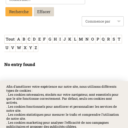
Recherche
Tout
A
B
C
D
E
F
G
H
I
J
K
L
M
N
O
P
Q
R
S
T
U
V
W
X
Y
Z
No entry found
Afin d'améliorer votre expérience sur notre site, nous utilisons différents
types de cookies :
SOCIAL
. Les cookies nécessaires, stockés sur votre navigateur, sont essentiels pour
que le site fonctionne correctement. Par défaut, seuls ces cookies sont
activés.
. Les cookies fonctionnels pour améliorer et personnaliser les services de
notre site.
. Les cookies statistiques pour mesurer le trafic et comprendre l’utilisation
de notre site.
. Les cookies marketing pour analyser l’efficacité de nos campagnes
publicitaires et proposer des publicités ciblées.