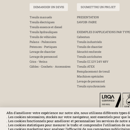
DEMANDER UN DEVIS
SOUMETTRE UN PROJET
Treuils manuels
PRESENTATION
Treuils électriques
SAVOIR-FAIRE
Treuils essence et diesel
Treuils hydrauliques
EXEMPLES D'APPLICATIONS PAR TYPE
Treuils de véhicules
Cabestan
Palans - Palonniers
Treuils industriels
Potences - Portiques
Treuils de chantier
Levage de chantier
Sécurité renforcée
Levage de personnel
Treuils antichutes
Crics - Verins
Treuils CC 12V 24V 48V
Câbles - Crochets - Accessoires
Treuils ATEX
Remplacement de treuil
Machines spéciales
Levage de personnel
Treuils synchronisés
Afin d'améliorer votre expérience sur notre site, nous utilisons différents types d
. Les cookies nécessaires, stockés sur votre navigateur, sont essentiels pour que l
. Les cookies fonctionnels pour améliorer et personnaliser les services de notre s
. Les cookies statistiques pour mesurer le trafic et comprendre l’utilisation de not
. Les cookies marketing pour analyser l’efficacité de nos campagnes publicitaires 