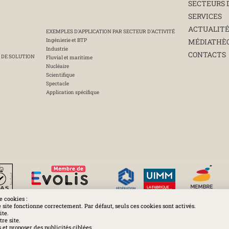
SECTEURS 
SERVICES
ACTUALIT
EXEMPLES D'APPLICATION PAR SECTEUR D'ACTIVITÉ
Ingénierie et BTP
MÉDIATHÈ
Industrie
CONTACTS
 DE SOLUTION
Fluvial et maritime
Nucléaire
Scientifique
Spectacle
Application spécifique
e cookies :
e site fonctionne correctement. Par défaut, seuls ces cookies sont activés.
ite.
Huchez 2016© Tous droits réservés - Reproductions interdites
re site.
et proposer des publicités ciblées.