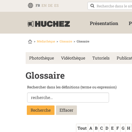
FR
EN
DE
ES
Présentation
P
Médiathèque
Glossaire
Glossaire
Photothèque
Vidéothèque
Tutoriels
Publica
Glossaire
Rechercher dans les définitions (terme ou expression)
Recherche
Tout
A
B
C
D
E
F
G
H