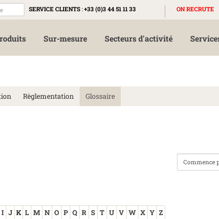
SERVICE CLIENTS
:
+33 (0)3 44 51 11 33
ON RECRUTE
roduits
Sur-mesure
Secteurs d'activité
Service
tion
Règlementation
Glossaire
I
J
K
L
M
N
O
P
Q
R
S
T
U
V
W
X
Y
Z